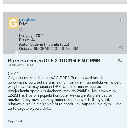
greglow
Drive
Dołączył:
2011
Posty:
44
Auto:
Octavia III combi (5E5)
Octavia III:
CRMB 2.0 TDI 150 KM
Różnica ciśnień DPF 2.0TDI/150KM CRMB
#1
01.06.2026, 16:14
Cześć
Czy ktoś może jeździ na VAG DPF? Potrzebowałbym dla
porównania log z auta z tym samym silnikiem lub podobnym w celu
weryfikacji różnicy ciśnień DPF. U mnie mnie w logu po
przejechaniu sporo km dochodzi max do 290hPa. Na jałowym ok
12-15hPa. Poziom popiołu komputer wskazuje 96% ale czy to
możliwe żeby przy tak niby mocno zapchanym PDF były tak
relatywnie niskie ciśnienia? Auto chodzi jak torpeda i nie dymi... ale
za to często wypala dpf...
Tagi:
Brak