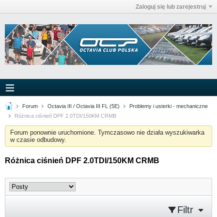
Zaloguj się lub zarejestruj
Forum
Octavia III / Octavia III FL (5E)
Problemy i usterki - mechaniczne
Różnica ciśnień DPF 2.0TDI/150KM CRMB
Forum ponownie uruchomione. Tymczasowo nie działa wyszukiwarka
w czasie odbudowy.
Różnica ciśnień DPF 2.0TDI/150KM CRMB
Filtr