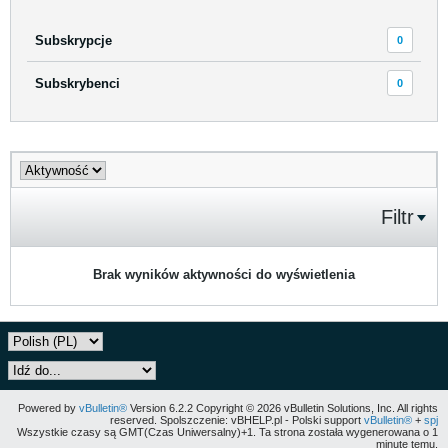
Subskrypcje
0
Subskrybenci
0
Filtr
Brak wyników aktywności do wyświetlenia
Powered by
vBulletin®
Version 6.2.2 Copyright © 2026 vBulletin Solutions, Inc. All rights
reserved. Spolszczenie: vBHELP.pl - Polski support
vBulletin®
+
spj
Wszystkie czasy są GMT(Czas Uniwersalny)+1. Ta strona została wygenerowana o 1
minutę temu.