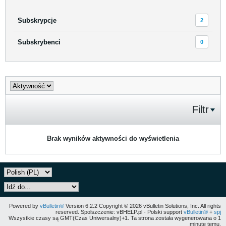
Subskrypcje
2
Subskrybenci
0
Filtr
Brak wyników aktywności do wyświetlenia
Powered by
vBulletin®
Version 6.2.2 Copyright © 2026 vBulletin Solutions, Inc. All rights
reserved. Spolszczenie: vBHELP.pl - Polski support
vBulletin®
+
spj
Wszystkie czasy są GMT(Czas Uniwersalny)+1. Ta strona została wygenerowana o 1
minutę temu.