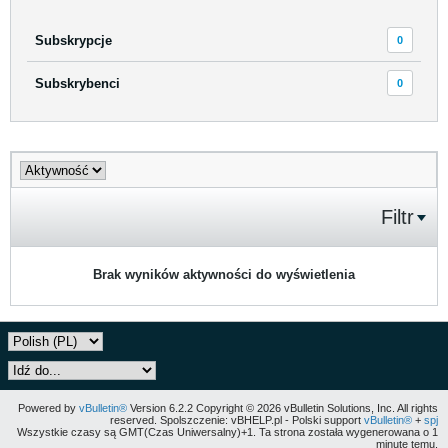
Subskrypcje
0
Subskrybenci
0
Filtr
Brak wyników aktywności do wyświetlenia
Powered by
vBulletin®
Version 6.2.2 Copyright © 2026 vBulletin Solutions, Inc. All rights
reserved. Spolszczenie: vBHELP.pl - Polski support
vBulletin®
+
spj
Wszystkie czasy są GMT(Czas Uniwersalny)+1. Ta strona została wygenerowana o 1
minutę temu.