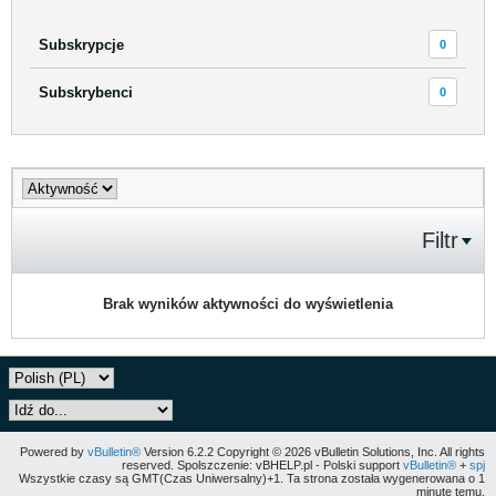
Subskrypcje
0
Subskrybenci
0
Filtr
Brak wyników aktywności do wyświetlenia
Powered by
vBulletin®
Version 6.2.2 Copyright © 2026 vBulletin Solutions, Inc. All rights
reserved. Spolszczenie: vBHELP.pl - Polski support
vBulletin®
+
spj
Wszystkie czasy są GMT(Czas Uniwersalny)+1. Ta strona została wygenerowana o 1
minutę temu.