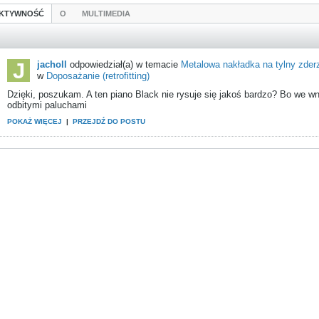
KTYWNOŚĆ
O
MULTIMEDIA
jacholl
odpowiedział(a) w temacie
Metalowa nakładka na tylny zder
w
Doposażanie (retrofitting)
Dzięki, poszukam. A ten piano Black nie rysuje się jakoś bardzo? Bo we wnę
odbitymi paluchami
POKAŻ WIĘCEJ
|
PRZEJDŹ DO POSTU