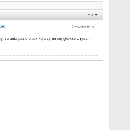
Filtr
zak
3 tygodnie temu
trzu auta piano black kojarzy mi się głównie z rysami i