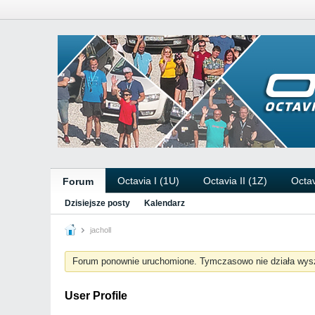
Octavia I (1U)
Octavia II (1Z)
Octav
Forum
Dzisiejsze posty
Kalendarz
jacholl
Forum ponownie uruchomione. Tymczasowo nie działa wys
User Profile