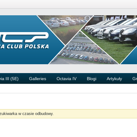
ia III (5E)
Galleries
Octavia IV
Blogi
Artykuły
G
zukiwarka w czasie odbudowy.