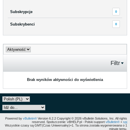
Subskrypcje
0
Subskrybenci
0
Filtr
Brak wyników aktywności do wyświetlenia
Powered by
vBulletin®
Version 6.2.2 Copyright © 2026 vBulletin Solutions, Inc. All rights
reserved. Spolszczenie: vBHELP.pl - Polski support
vBulletin®
+
spj
Wszystkie czasy są GMT(Czas Uniwersalny)+1. Ta strona została wygenerowana o 1
minutę temu.