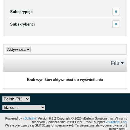
Subskrypcje
0
Subskrybenci
0
Filtr
Brak wyników aktywności do wyświetlenia
Powered by
vBulletin®
Version 6.2.2 Copyright © 2026 vBulletin Solutions, Inc. All rights
reserved. Spolszczenie: vBHELP.pl - Polski support
vBulletin®
+
spj
Wszystkie czasy są GMT(Czas Uniwersalny)+1. Ta strona została wygenerowana o 1
minutę temu.