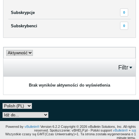
Subskrypcje
0
Subskrybenci
0
Filtr
Brak wyników aktywności do wyświetlenia
Powered by
vBulletin®
Version 6.2.2 Copyright © 2026 vBulletin Solutions, Inc. All rights
reserved. Spolszczenie: vBHELP.pl - Polski support
vBulletin®
+
spj
Wszystkie czasy są GMT(Czas Uniwersalny)+1. Ta strona została wygenerowana o 1
minutę temu.