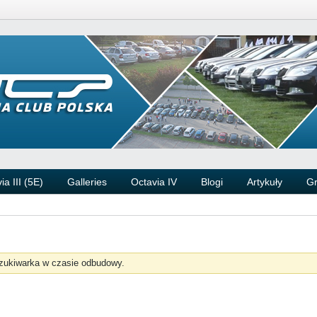
ia III (5E)
Galleries
Octavia IV
Blogi
Artykuły
G
zukiwarka w czasie odbudowy.