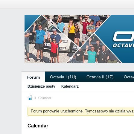
Octavia I (1U)
Octavia II (1Z)
Octav
Forum
Dzisiejsze posty
Kalendarz
Calendar
Forum ponownie uruchomione. Tymczasowo nie działa wys
Calendar