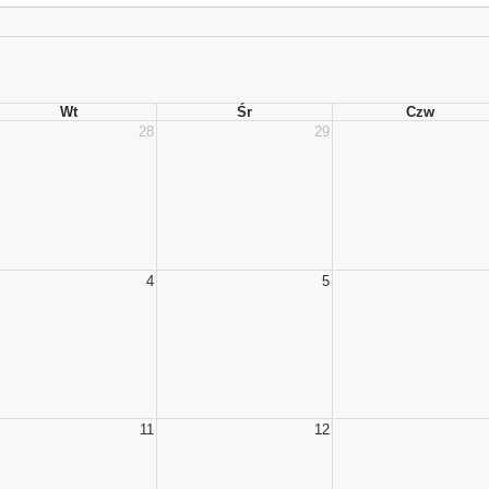
Wt
Śr
Czw
28
29
4
5
11
12