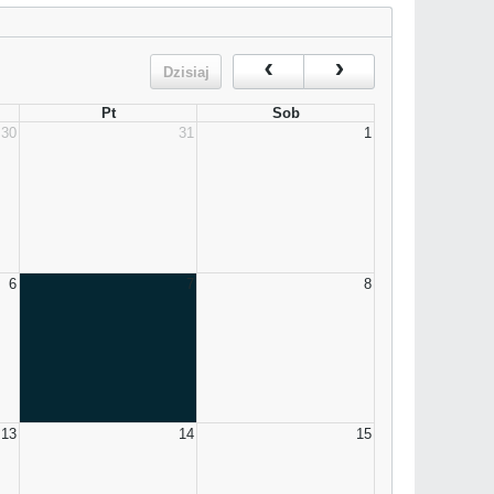
Dzisiaj
Pt
Sob
30
31
1
6
7
8
13
14
15