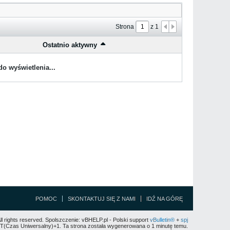
Strona
z
1
Ostatnio aktywny
o wyświetlenia...
POMOC
SKONTAKTUJ SIĘ Z NAMI
IDŹ NA GÓRĘ
All rights reserved. Spolszczenie: vBHELP.pl - Polski support
vBulletin®
+
spj
(Czas Uniwersalny)+1. Ta strona została wygenerowana o 1 minutę temu.