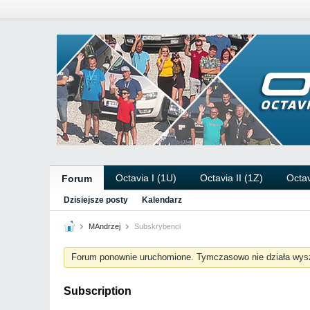
Octavia I (1U)
Octavia II (1Z)
Octav
Forum
Dzisiejsze posty
Kalendarz
MAndrzej
Subskrybenci
Forum ponownie uruchomione. Tymczasowo nie działa wys
Subscription