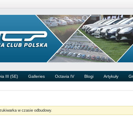
ia III (5E)
Galleries
Octavia IV
Blogi
Artykuły
G
zukiwarka w czasie odbudowy.