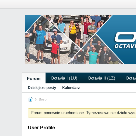
Octavia I (1U)
Octavia II (1Z)
Octav
Forum
Dzisiejsze posty
Kalendarz
Bozo
Forum ponownie uruchomione. Tymczasowo nie działa wys
User Profile