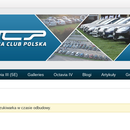
ia III (5E)
Galleries
Octavia IV
Blogi
Artykuły
G
zukiwarka w czasie odbudowy.