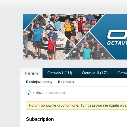
Octavia I (1U)
Octavia II (1Z)
Octav
Forum
Dzisiejsze posty
Kalendarz
Bozo
Subskrypcje
Forum ponownie uruchomione. Tymczasowo nie działa wys
Subscription