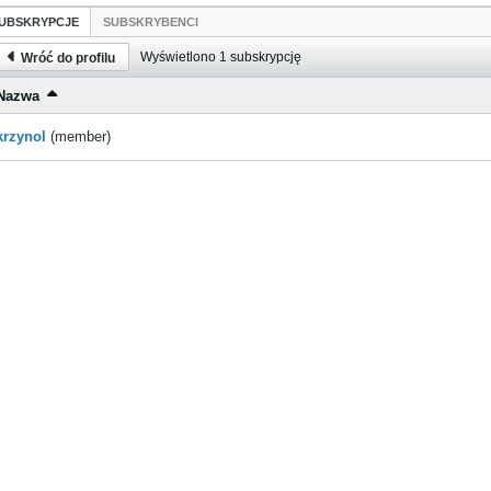
UBSKRYPCJE
SUBSKRYBENCI
Wyświetlono
1
subskrypcję
Wróć do profilu
Nazwa
krzynol
(member)