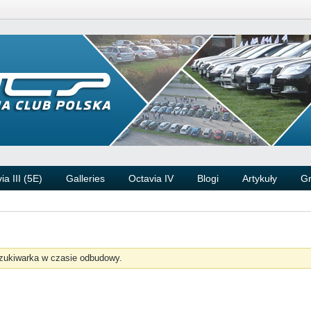
ia III (5E)
Galleries
Octavia IV
Blogi
Artykuły
G
zukiwarka w czasie odbudowy.