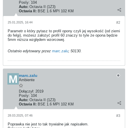
Posty:
104
Auto:
Octavia II (1Z3)
Octavia II:
BSE 1.6 MPI 102 KM
25.01.2025, 16:44
#2
Parametr o który pytasz to profil opony czyli jej wysokość (od ziemi
do felgi), możesz założyć profil 60 znaczy to tyle że opona będzie
5mm niższa względem wzorcowej.
Ostatnio edytowany przez
marc.zalu
;
50130
.
marc.zalu
Ambiente
Dołączył:
2019
Posty:
104
Auto:
Octavia II (1Z3)
Octavia II:
BSE 1.6 MPI 102 KM
28.03.2025, 07:46
#3
Poprawka nie jest to tak trywialne jak napisałem.