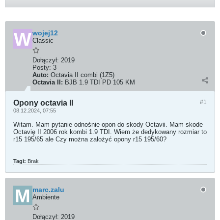
wojej12
Classic
Dołączył:
2019
Posty:
3
Auto:
Octavia II combi (1Z5)
Octavia II:
BJB 1.9 TDI PD 105 KM
Opony octavia II
#1
08.12.2024, 07:55
Witam. Mam pytanie odnośnie opon do skody Octavii. Mam skode
Octavię II 2006 rok kombi 1.9 TDI. Wiem że dedykowany rozmiar to
r15 195/65 ale Czy można założyć opony r15 195/60?
Tagi:
Brak
marc.zalu
Ambiente
Dołączył:
2019