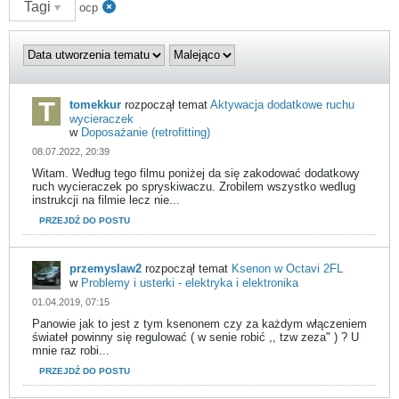
Tagi
ocp
tomekkur
rozpoczął temat
Aktywacja dodatkowe ruchu
wycieraczek
w
Doposażanie (retrofitting)
08.07.2022, 20:39
Witam. Według tego filmu poniżej da się zakodować dodatkowy
ruch wycieraczek po spryskiwaczu. Zrobilem wszystko wedlug
instrukcji na filmie lecz nie...
PRZEJDŹ DO POSTU
przemyslaw2
rozpoczął temat
Ksenon w Octavi 2FL
w
Problemy i usterki - elektryka i elektronika
01.04.2019, 07:15
Panowie jak to jest z tym ksenonem czy za każdym włączeniem
świateł powinny się regulować ( w senie robić ,, tzw zeza" ) ? U
mnie raz robi...
PRZEJDŹ DO POSTU