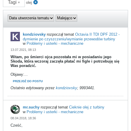
Tagi
olej
kondziovsky
rozpoczął temat
Octavia II TDI DPF 2012 -
dymienie po czyszczeniu/wymianie przewodów turbiny
w
Problemy i usterki - mechaniczne
13.07.2021, 08:13
Witam, po śmierci ojca pozostała mi w posiadaniu jego
Skoda, która wczoraj zaczęła płatać mi figle i potrzebuję się
Was poradzić.
Objawy:...
PRZEJDŹ DO POSTU
Ostatnio edytowany przez
kondziovsky
;
9993441
.
mr.suchy
rozpoczął temat
Cieknie olej z turbiny
w
Problemy i usterki - mechaniczne
08.04.2018, 18:36
Cześć,