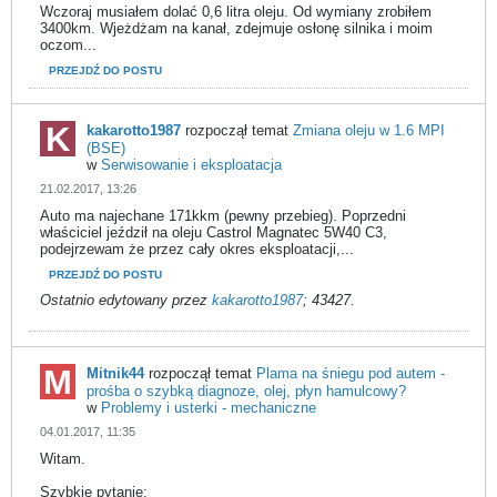
Wczoraj musiałem dolać 0,6 litra oleju. Od wymiany zrobiłem
3400km. Wjeżdżam na kanał, zdejmuje osłonę silnika i moim
oczom...
PRZEJDŹ DO POSTU
kakarotto1987
rozpoczął temat
Zmiana oleju w 1.6 MPI
(BSE)
w
Serwisowanie i eksploatacja
21.02.2017, 13:26
Auto ma najechane 171kkm (pewny przebieg). Poprzedni
właściciel jeździł na oleju Castrol Magnatec 5W40 C3,
podejrzewam że przez cały okres eksploatacji,...
PRZEJDŹ DO POSTU
Ostatnio edytowany przez
kakarotto1987
;
43427
.
Mitnik44
rozpoczął temat
Plama na śniegu pod autem -
prośba o szybką diagnoze, olej, płyn hamulcowy?
w
Problemy i usterki - mechaniczne
04.01.2017, 11:35
Witam.
Szybkie pytanie: