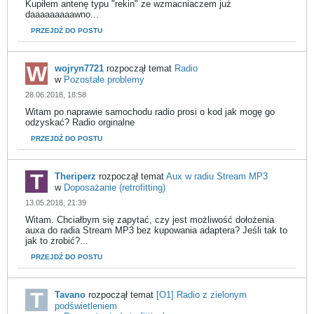
Kupiłem antenę typu "rekin" ze wzmacniaczem już
daaaaaaaaawno...
PRZEJDŹ DO POSTU
wojryn7721
rozpoczął temat
Radio
w
Pozostałe problemy
28.06.2018, 18:58
Witam po naprawie samochodu radio prosi o kod jak mogę go
odzyskać? Radio orginalne
PRZEJDŹ DO POSTU
Theriperz
rozpoczął temat
Aux w radiu Stream MP3
w
Doposażanie (retrofitting)
13.05.2018, 21:39
Witam. Chciałbym się zapytać, czy jest możliwość dołożenia
auxa do radia Stream MP3 bez kupowania adaptera? Jeśli tak to
jak to zrobić?...
PRZEJDŹ DO POSTU
Tavano
rozpoczął temat
[O1] Radio z zielonym
podświetleniem