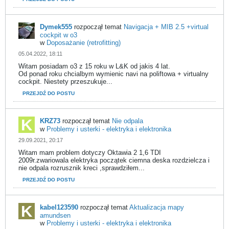
Dymek555
rozpoczął temat
Navigacja + MIB 2.5 +virtual
cockpit w o3
w
Doposażanie (retrofitting)
05.04.2022, 18:11
Witam posiadam o3 z 15 roku w L&K od jakis 4 lat.
Od ponad roku chcialbym wymienic navi na poliftowa + virtualny
cockpit. Niestety przeszukuje...
PRZEJDŹ DO POSTU
KRZ73
rozpoczął temat
Nie odpala
w
Problemy i usterki - elektryka i elektronika
29.09.2021, 20:17
Witam mam problem dotyczy Oktawia 2 1,6 TDI
2009r.zwariowala elektryka początek ciemna deska rozdzielcza i
nie odpala rozrusznik kreci ,sprawdziłem...
PRZEJDŹ DO POSTU
kabel123590
rozpoczął temat
Aktualizacja mapy
amundsen
w
Problemy i usterki - elektryka i elektronika