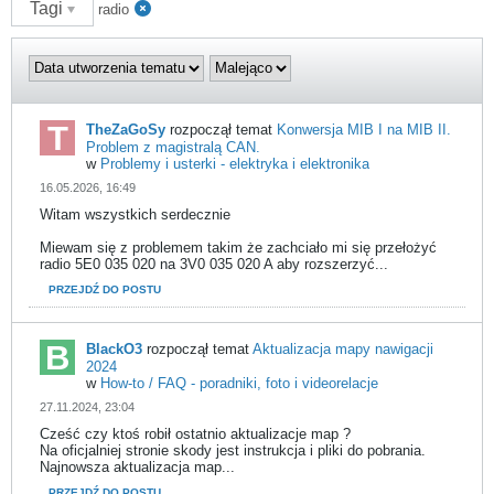
Tagi
radio
TheZaGoSy
rozpoczął temat
Konwersja MIB I na MIB II.
Problem z magistralą CAN.
w
Problemy i usterki - elektryka i elektronika
16.05.2026, 16:49
Witam wszystkich serdecznie
Miewam się z problemem takim że zachciało mi się przełożyć
radio 5E0 035 020 na 3V0 035 020 A aby rozszerzyć...
PRZEJDŹ DO POSTU
BlackO3
rozpoczął temat
Aktualizacja mapy nawigacji
2024
w
How-to / FAQ - poradniki, foto i videorelacje
27.11.2024, 23:04
Cześć czy ktoś robił ostatnio aktualizacje map ?
Na oficjalniej stronie skody jest instrukcja i pliki do pobrania.
Najnowsza aktualizacja map...
PRZEJDŹ DO POSTU