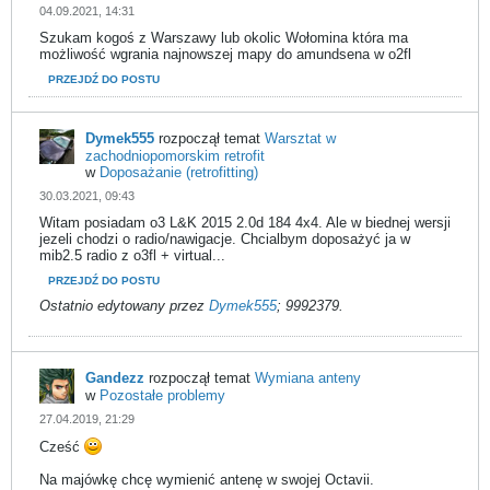
04.09.2021, 14:31
Szukam kogoś z Warszawy lub okolic Wołomina która ma
możliwość wgrania najnowszej mapy do amundsena w o2fl
PRZEJDŹ DO POSTU
Dymek555
rozpoczął temat
Warsztat w
zachodniopomorskim retrofit
w
Doposażanie (retrofitting)
30.03.2021, 09:43
Witam posiadam o3 L&K 2015 2.0d 184 4x4. Ale w biednej wersji
jezeli chodzi o radio/nawigacje. Chcialbym doposażyć ja w
mib2.5 radio z o3fl + virtual...
PRZEJDŹ DO POSTU
Ostatnio edytowany przez
Dymek555
;
9992379
.
Gandezz
rozpoczął temat
Wymiana anteny
w
Pozostałe problemy
27.04.2019, 21:29
Cześć
Na majówkę chcę wymienić antenę w swojej Octavii.