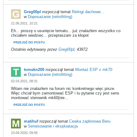
Greg00pl
rozpoczął temat
Relingi dachowe...
w
Doposażanie (retrofitting)
21.06.2021, 10:21
Eh... proszę o usunięcie tematu... już znalazłem wszystko co
chciałem wiedziec... przepraszam za kłopot
PRZEJDŹ DO POSTU
Ostatnio edytowany przez
Greg00pl
;
43972
.
tomekn200
rozpoczął temat
Montaż ESP z mk70
w
Doposażanie (retrofitting)
02.03.2021, 08:31
Witam nie znalazłem na forum nic konkretnego więc pisze.
Więc chciał bym zamontować ESP i tu pytanie czy jest sens
montować sterownik mk60(nie...
PRZEJDŹ DO POSTU
matihuf
rozpoczął temat
Cewka zapłonowa Beru
w
Serwisowanie i eksploatacja
23.09.2020, 09:05