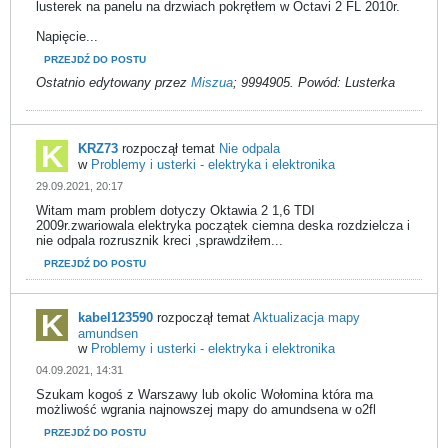
lusterek na panelu na drzwiach pokrętłem w Octavi 2 FL 2010r.
Napięcie...
PRZEJDŹ DO POSTU
Ostatnio edytowany przez
Miszua
;
9994905
.
Powód:
Lusterka
KRZ73
rozpoczął temat
Nie odpala
w
Problemy i usterki - elektryka i elektronika
29.09.2021, 20:17
Witam mam problem dotyczy Oktawia 2 1,6 TDI
2009r.zwariowala elektryka początek ciemna deska rozdzielcza i
nie odpala rozrusznik kreci ,sprawdziłem...
PRZEJDŹ DO POSTU
kabel123590
rozpoczął temat
Aktualizacja mapy
amundsen
w
Problemy i usterki - elektryka i elektronika
04.09.2021, 14:31
Szukam kogoś z Warszawy lub okolic Wołomina która ma
możliwość wgrania najnowszej mapy do amundsena w o2fl
PRZEJDŹ DO POSTU