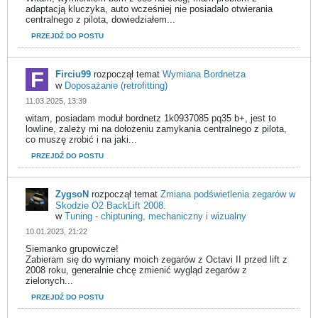
adaptacją kluczyka, auto wcześniej nie posiadalo otwierania
centralnego z pilota, dowiedziałem...
PRZEJDŹ DO POSTU
Firciu99
rozpoczął temat
Wymiana Bordnetza
w
Doposażanie (retrofitting)
11.03.2025, 13:39
witam, posiadam moduł bordnetz 1k0937085 pq35 b+, jest to
lowline, zależy mi na dołożeniu zamykania centralnego z pilota,
co muszę zrobić i na jaki...
PRZEJDŹ DO POSTU
ZygsoN
rozpoczął temat
Zmiana podświetlenia zegarów w
Skodzie O2 BackLift 2008.
w
Tuning - chiptuning, mechaniczny i wizualny
10.01.2023, 21:22
Siemanko grupowicze!
Zabieram się do wymiany moich zegarów z Octavi II przed lift z
2008 roku, generalnie chcę zmienić wygląd zegarów z
zielonych...
PRZEJDŹ DO POSTU