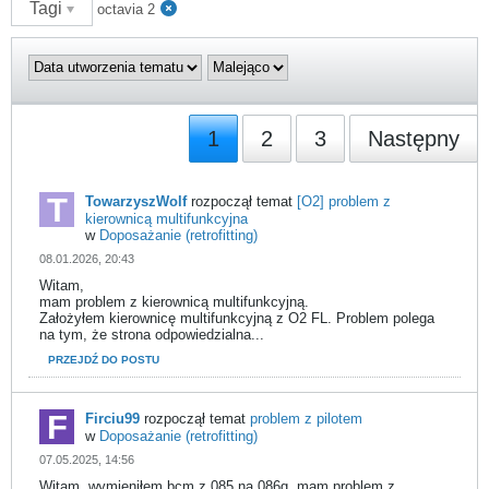
Tagi
octavia 2
1
2
3
Następny
TowarzyszWolf
rozpoczął temat
[O2] problem z
kierownicą multifunkcyjna
w
Doposażanie (retrofitting)
08.01.2026, 20:43
Witam,
mam problem z kierownicą multifunkcyjną.
Założyłem kierownicę multifunkcyjną z O2 FL. Problem polega
na tym, że strona odpowiedzialna...
PRZEJDŹ DO POSTU
Firciu99
rozpoczął temat
problem z pilotem
w
Doposażanie (retrofitting)
07.05.2025, 14:56
Witam, wymieniłem bcm z 085 na 086g, mam problem z