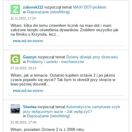
zaborek112
rozpoczął temat
MAXI DOT-problem
w
Doposażanie (retrofitting)
11.11.2022, 17:24
Witam, kilka dni temu zmieniłem licznik na maxi-dot i mam
założone lampki oświetlenia dywaników. Zrobiłem wszystko jak
na filmiku u Krzynola, lecz...
PRZEJDŹ DO POSTU
Gaazyn
rozpoczął temat
Dziwny dźwięk przy skrecaniu
w
Problemy i usterki - mechaniczne
27.10.2022, 18:13
Witam, jak w temacie. Ostatnio kupiłem octavie 2 i po jakimś
czasie pojawiło się wycie? Tak bym to określił przy skręcie w
lewo później doszedł...
PRZEJDŹ DO POSTU
Stantaa
rozpoczął temat
Automatyczne zamykanie szyb
przy wyłączonym aucie - Jak wyłączyć?
w
Doposażanie (retrofitting)
31.08.2022, 17:49
Witam, posiadam Octavie 2 rs z 2008 roku.