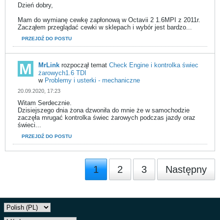
Dzień dobry,
Mam do wymianę cewkę zapłonową w Octavii 2 1.6MPI z 2011r.
Zacząłem przeglądać cewki w sklepach i wybór jest bardzo...
PRZEJDŹ DO POSTU
MrLink
rozpoczął temat
Check Engine i kontrolka świec
żarowych1.6 TDI
w
Problemy i usterki - mechaniczne
20.09.2020, 17:23
Witam Serdecznie.
Dzisiejszego dnia żona dzwoniła do mnie że w samochodzie
zaczęła mrugać kontrolka świec żarowych podczas jazdy oraz
świeci...
PRZEJDŹ DO POSTU
1
2
3
Następny