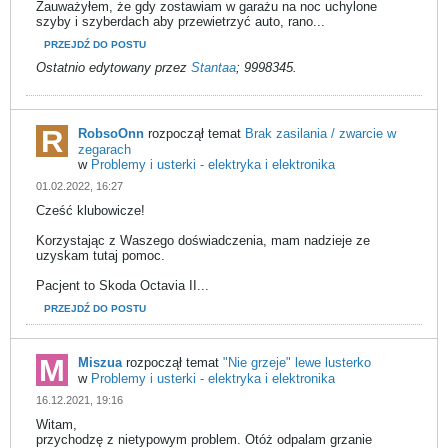
Zauważyłem, że gdy zostawiam w garażu na noc uchylone
szyby i szyberdach aby przewietrzyć auto, rano...
PRZEJDŹ DO POSTU
Ostatnio edytowany przez
Stantaa
;
9998345
.
RobsoOnn
rozpoczął temat
Brak zasilania / zwarcie w
zegarach
w
Problemy i usterki - elektryka i elektronika
01.02.2022, 16:27
Cześć klubowicze!
Korzystając z Waszego doświadczenia, mam nadzieje ze
uzyskam tutaj pomoc.
Pacjent to Skoda Octavia II...
PRZEJDŹ DO POSTU
Miszua
rozpoczął temat
"Nie grzeje" lewe lusterko
w
Problemy i usterki - elektryka i elektronika
16.12.2021, 19:16
Witam,
przychodzę z nietypowym problem. Otóż odpalam grzanie