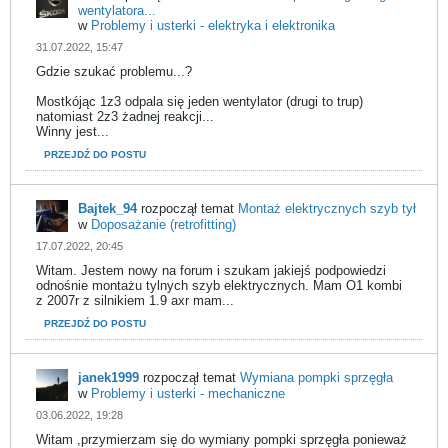
wentylatora...
w
Problemy i usterki - elektryka i elektronika
31.07.2022, 15:47
Gdzie szukać problemu...?
Mostkójąc 1z3 odpala się jeden wentylator (drugi to trup)
natomiast 2z3 żadnej reakcji...
Winny jest...
PRZEJDŹ DO POSTU
Bajtek_94
rozpoczął temat
Montaż elektrycznych szyb tył
w
Doposażanie (retrofitting)
17.07.2022, 20:45
Witam. Jestem nowy na forum i szukam jakiejś podpowiedzi
odnośnie montażu tylnych szyb elektrycznych. Mam O1 kombi
z 2007r z silnikiem 1.9 axr mam...
PRZEJDŹ DO POSTU
janek1999
rozpoczął temat
Wymiana pompki sprzęgła
w
Problemy i usterki - mechaniczne
03.06.2022, 19:28
Witam ,przymierzam się do wymiany pompki sprzęgła ponieważ