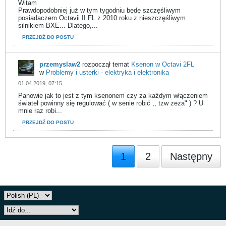
Witam
Prawdopodobniej już w tym tygodniu będę szczęśliwym
posiadaczem Octavii II FL z 2010 roku z nieszczęśliwym
silnikiem BXE... Dlatego,...
PRZEJDŹ DO POSTU
przemyslaw2
rozpoczął temat
Ksenon w Octavi 2FL
w
Problemy i usterki - elektryka i elektronika
01.04.2019, 07:15
Panowie jak to jest z tym ksenonem czy za każdym włączeniem
świateł powinny się regulować ( w senie robić ,, tzw zeza" ) ? U
mnie raz robi...
PRZEJDŹ DO POSTU
1
2
Następny