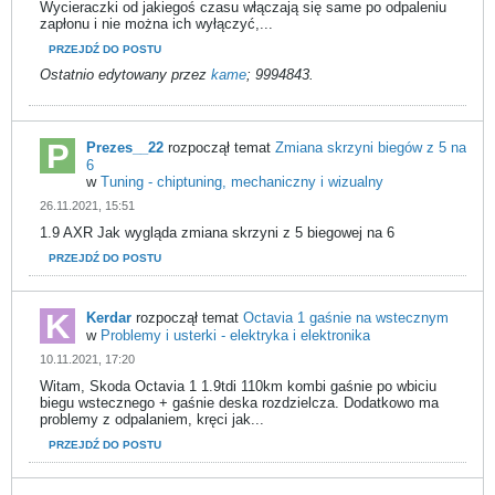
Wycieraczki od jakiegoś czasu włączają się same po odpaleniu
zapłonu i nie można ich wyłączyć,...
PRZEJDŹ DO POSTU
Ostatnio edytowany przez
kame
;
9994843
.
Prezes__22
rozpoczął temat
Zmiana skrzyni biegów z 5 na
6
w
Tuning - chiptuning, mechaniczny i wizualny
26.11.2021, 15:51
1.9 AXR Jak wygląda zmiana skrzyni z 5 biegowej na 6
PRZEJDŹ DO POSTU
Kerdar
rozpoczął temat
Octavia 1 gaśnie na wstecznym
w
Problemy i usterki - elektryka i elektronika
10.11.2021, 17:20
Witam, Skoda Octavia 1 1.9tdi 110km kombi gaśnie po wbiciu
biegu wstecznego + gaśnie deska rozdzielcza. Dodatkowo ma
problemy z odpalaniem, kręci jak...
PRZEJDŹ DO POSTU