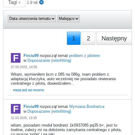
Tagi
1.9 tdi
1
2
Następny
Firciu99
rozpoczął temat
problem z pilotem
w
Doposażanie (retrofitting)
07.05.2025, 14:56
Witam, wymieniłem bcm z 085 na 086g, mam problem z
adaptacją kluczyka, auto wcześniej nie posiadalo otwierania
centralnego z pilota, dowiedziałem...
PRZEJDŹ DO POSTU
Firciu99
rozpoczął temat
Wymiana Bordnetza
w
Doposażanie (retrofitting)
11.03.2025, 13:39
witam, posiadam moduł bordnetz 1k0937085 pq35 b+, jest to
lowline, zależy mi na dołożeniu zamykania centralnego z pilota,
co muszę zrobić i na jaki...