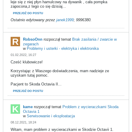
leje się z niej płyn hamulcowy na dywanik , cała pompka
zapocona,z tego co się dzisiaj...
PRZEJDŹ DO POSTU
Ostatnio edytowany przez
janek1999
;
9996380
.
RobsoOnn
rozpoczął temat
Brak zasilania / zwarcie w
zegarach
w
Problemy i usterki - elektryka i elektronika
01.02.2022, 16:27
Cześć klubowicze!
Korzystając z Waszego doświadczenia, mam nadzieje ze
uzyskam tutaj pomoc.
Pacjent to Skoda Octavia II...
PRZEJDŹ DO POSTU
kame
rozpoczął temat
Problem z wycieraczkami Skoda
Octavia 1
w
Serwisowanie i eksploatacja
08.12.2021, 18:24
Witam, mam problem z wycieraczkami w Skodzie Octavii 1.