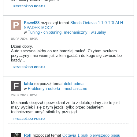
PRZEJDŹ DO POSTU
Paweł88
rozpoczął temat
Skoda Octavia 1 1.9 TDI ALH
SPADEK MOCY
w
Tuning - chiptuning, mechaniczny i wizualny
06.08.2024, 18:35
Dzień dobry.
Auto zaczyna jakby co raz bardziej muleć. Czytam szukam
przyczyny i nie wiem już z kim gadać i do kogo się zwrócić bo
każdy...
PRZEJDŹ DO POSTU
falda
rozpoczął temat
dolot odma
w
Problemy i usterki - mechaniczne
26.07.2023, 18:51
Mechanik obejrzał i powiedział że to z dolotu,odmy ale to jest
mały wyciek i się z tym jezdzi tylko przed badaniem
technicznym umyć silnik by przegląd...
PRZEJDŹ DO POSTU
Roll
rozpoczął temat
Octavia 1 brak pierwszego biegu