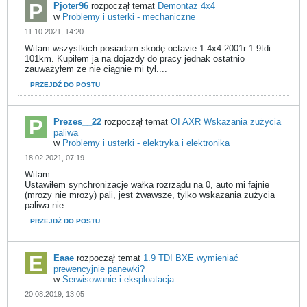
Pjoter96
rozpoczął temat
Demontaż 4x4
w
Problemy i usterki - mechaniczne
11.10.2021, 14:20
Witam wszystkich posiadam skodę octavie 1 4x4 2001r 1.9tdi
101km. Kupiłem ja na dojazdy do pracy jednak ostatnio
zauważyłem że nie ciągnie mi tył....
PRZEJDŹ DO POSTU
Prezes__22
rozpoczął temat
OI AXR Wskazania zużycia
paliwa
w
Problemy i usterki - elektryka i elektronika
18.02.2021, 07:19
Witam
Ustawiłem synchronizacje wałka rozrządu na 0, auto mi fajnie
(mrozy nie mrozy) pali, jest żwawsze, tylko wskazania zużycia
paliwa nie...
PRZEJDŹ DO POSTU
Eaae
rozpoczął temat
1.9 TDI BXE wymieniać
prewencyjnie panewki?
w
Serwisowanie i eksploatacja
20.08.2019, 13:05