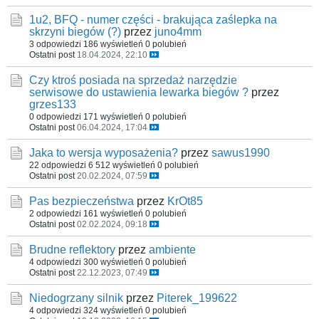
1u2, BFQ - numer części - brakująca zaślepka na
skrzyni biegów (?)
przez
juno4mm
3 odpowiedzi
186 wyświetleń
0 polubień
Ostatni post
18.04.2024, 22:10
Czy ktroś posiada na sprzedaż narzędzie
serwisowe do ustawienia lewarka biegów ?
przez
grzes133
0 odpowiedzi
171 wyświetleń
0 polubień
Ostatni post
06.04.2024, 17:04
Jaka to wersja wyposażenia?
przez
sawus1990
22 odpowiedzi
6 512 wyświetleń
0 polubień
Ostatni post
20.02.2024, 07:59
Pas bezpieczeństwa
przez
KrOt85
2 odpowiedzi
161 wyświetleń
0 polubień
Ostatni post
02.02.2024, 09:18
Brudne reflektory
przez
ambiente
4 odpowiedzi
300 wyświetleń
0 polubień
Ostatni post
22.12.2023, 07:49
Niedogrzany silnik
przez
Piterek_199622
4 odpowiedzi
324 wyświetleń
0 polubień