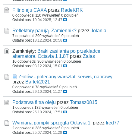
Filtr oleju CAXA
przez
RadeKRK
0 odpowiedzi
110 wyświetleń
0 polubień
Ostatni post
19.04.2025, 12:47
Reflektory parują. Zamiennik?
przez
Jolania
7 odpowiedzi
290 wyświetleń
0 polubień
Ostatni post
18.12.2024, 20:58
Zamknięty:
Braki zasilania po przekładce
alternatora. Octavia 1 1.8T
przez
Zalas
10 odpowiedzi
306 wyświetleń
0 polubień
Ostatni post
03.12.2024, 15:01
Złotów - polecany warsztat, serwis, naprawy
przez
Bartek2021
0 odpowiedzi
78 wyświetleń
0 polubień
Ostatni post
29.10.2024, 11:27
Podstawa filtra oleju
przez
Tomasz0815
1 odpowiedź
132 wyświetleń
0 polubień
Ostatni post
25.10.2024, 17:51
Wymiana pompki sprzęgła Octavia 1.
przez
fred77
2 odpowiedzi
386 wyświetleń
0 polubień
Ostatni post
25.07.2024, 11:20