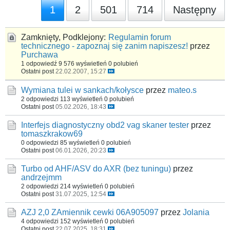
1
2
501
714
Następny
Zamknięty, Podklejony:
Regulamin forum
technicznego - zapoznaj się zanim napiszesz!
przez
Purchawa
1 odpowiedź
9 576 wyświetleń
0 polubień
Ostatni post
22.02.2007, 15:27
Wymiana tulei w sankach/kołysce
przez
mateo.s
2 odpowiedzi
113 wyświetleń
0 polubień
Ostatni post
05.02.2026, 18:43
Interfejs diagnostyczny obd2 vag skaner tester
przez
tomaszkrakow69
0 odpowiedzi
85 wyświetleń
0 polubień
Ostatni post
06.01.2026, 20:23
Turbo od AHF/ASV do AXR (bez tuningu)
przez
andrzejmm
2 odpowiedzi
214 wyświetleń
0 polubień
Ostatni post
31.07.2025, 12:54
AZJ 2,0 ZAmiennik cewki 06A905097
przez
Jolania
4 odpowiedzi
152 wyświetleń
0 polubień
Ostatni post
22.07.2025, 18:31