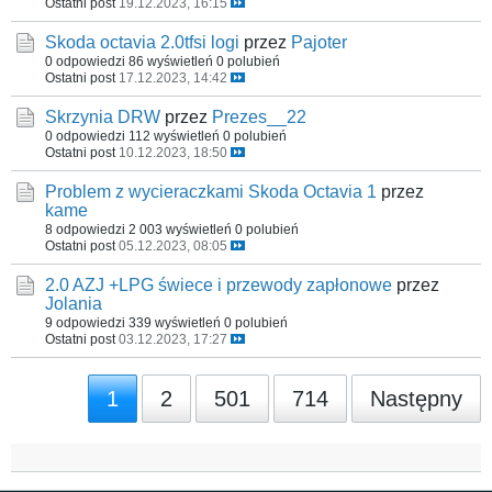
Ostatni post
19.12.2023, 16:15
Skoda octavia 2.0tfsi logi
przez
Pajoter
0 odpowiedzi
86 wyświetleń
0 polubień
Ostatni post
17.12.2023, 14:42
Skrzynia DRW
przez
Prezes__22
0 odpowiedzi
112 wyświetleń
0 polubień
Ostatni post
10.12.2023, 18:50
Problem z wycieraczkami Skoda Octavia 1
przez
kame
8 odpowiedzi
2 003 wyświetleń
0 polubień
Ostatni post
05.12.2023, 08:05
2.0 AZJ +LPG świece i przewody zapłonowe
przez
Jolania
9 odpowiedzi
339 wyświetleń
0 polubień
Ostatni post
03.12.2023, 17:27
1
2
501
714
Następny