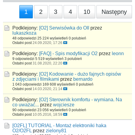
1
2
3
4
10
Następny
Podklejony:
[O2] Serwisówka do OII
przez
lukaszkoza
48 odpowiedzi
25 224 wyświetleń
0 polubień
Ostatni post
24.09.2020, 17:26
Podklejony:
[FAQ] - Spis modyfikacji O2
przez
leonn
9 odpowiedzi
5 519 wyświetleń
3 polubień
Ostatni post
31.08.2020, 22:20
Podklejony:
[O2] Kodowanie - dużo fajnych opisów
z zdjęciami i filmikami
przez
bernardo
1 043 odpowiedzi
169 608 wyświetleń
0 polubień
Ostatni post
14.03.2020, 21:14
Podklejony:
[O2] Sterownik komfortu - wymiana. Na
co uważać...
przez
wojciesze
90 odpowiedzi
23 056 wyświetleń
0 polubień
Ostatni post
10.05.2016, 18:59
[O2FL] TUTORIAL - Montaż elektroniki haka
O2/O2FL
przez
zielony81