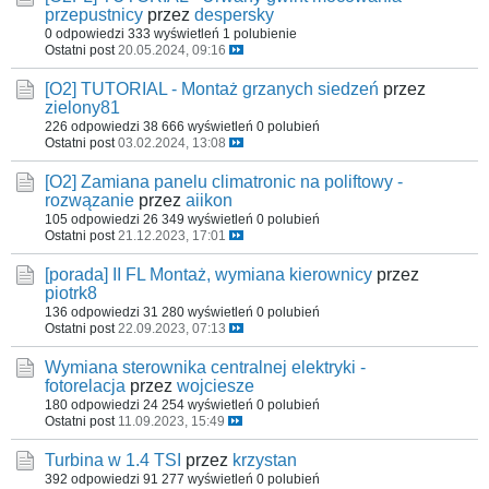
przepustnicy
przez
despersky
0 odpowiedzi
333 wyświetleń
1 polubienie
Ostatni post
20.05.2024, 09:16
[O2] TUTORIAL - Montaż grzanych siedzeń
przez
zielony81
226 odpowiedzi
38 666 wyświetleń
0 polubień
Ostatni post
03.02.2024, 13:08
[O2] Zamiana panelu climatronic na poliftowy -
rozwązanie
przez
aiikon
105 odpowiedzi
26 349 wyświetleń
0 polubień
Ostatni post
21.12.2023, 17:01
[porada] II FL Montaż, wymiana kierownicy
przez
piotrk8
136 odpowiedzi
31 280 wyświetleń
0 polubień
Ostatni post
22.09.2023, 07:13
Wymiana sterownika centralnej elektryki -
fotorelacja
przez
wojciesze
180 odpowiedzi
24 254 wyświetleń
0 polubień
Ostatni post
11.09.2023, 15:49
Turbina w 1.4 TSI
przez
krzystan
392 odpowiedzi
91 277 wyświetleń
0 polubień