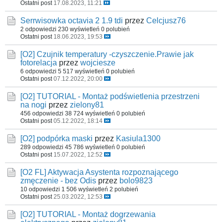
Ostatni post
17.08.2023, 11:21
Serrwisowka octavia 2 1.9 tdi
przez
Celcjusz76
2 odpowiedzi
230 wyświetleń
0 polubień
Ostatni post
18.06.2023, 19:53
[O2] Czujnik temperatury -czyszczenie.Prawie jak
fotorelacja
przez
wojciesze
6 odpowiedzi
5 517 wyświetleń
0 polubień
Ostatni post
07.12.2022, 20:00
[O2] TUTORIAL - Montaż podświetlenia przestrzeni
na nogi
przez
zielony81
456 odpowiedzi
38 724 wyświetleń
0 polubień
Ostatni post
05.12.2022, 18:14
[O2] podpórka maski
przez
Kasiula1300
289 odpowiedzi
45 786 wyświetleń
0 polubień
Ostatni post
15.07.2022, 12:52
[O2 FL] Aktywacja Asystenta rozpoznającego
zmęczenie - bez Odis
przez
bolo9823
10 odpowiedzi
1 506 wyświetleń
2 polubień
Ostatni post
25.03.2022, 12:53
[O2] TUTORIAL - Montaż dogrzewania