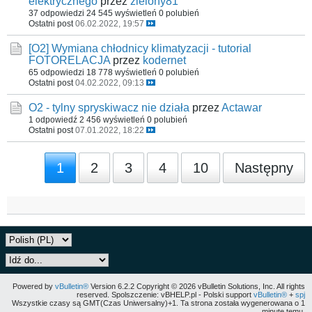
elektrycznego
przez
zielony81
37 odpowiedzi
24 545 wyświetleń
0 polubień
Ostatni post
06.02.2022, 19:57
[O2] Wymiana chłodnicy klimatyzacji - tutorial
FOTORELACJA
przez
kodernet
65 odpowiedzi
18 778 wyświetleń
0 polubień
Ostatni post
04.02.2022, 09:13
O2 - tylny spryskiwacz nie działa
przez
Actawar
1 odpowiedź
2 456 wyświetleń
0 polubień
Ostatni post
07.01.2022, 18:22
1
2
3
4
10
Następny
Powered by
vBulletin®
Version 6.2.2 Copyright © 2026 vBulletin Solutions, Inc. All rights
reserved. Spolszczenie: vBHELP.pl - Polski support
vBulletin®
+
spj
Wszystkie czasy są GMT(Czas Uniwersalny)+1. Ta strona została wygenerowana o 1
minutę temu.