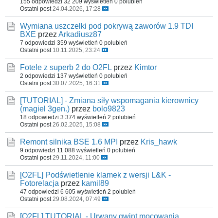
155 odpowiedzi
32 209 wyświetleń
0 polubień
Ostatni post
24.04.2026, 17:28
Wymiana uszczelki pod pokrywą zaworów 1.9 TDI
BXE
przez
Arkadiusz87
7 odpowiedzi
359 wyświetleń
0 polubień
Ostatni post
10.11.2025, 23:24
Fotele z superb 2 do O2FL
przez
Kimtor
2 odpowiedzi
137 wyświetleń
0 polubień
Ostatni post
30.07.2025, 16:31
[TUTORIAL] - Zmiana siły wspomagania kierownicy
(magiel 3gen.)
przez
bolo9823
18 odpowiedzi
3 374 wyświetleń
2 polubień
Ostatni post
26.02.2025, 15:08
Remont silnika BSE 1.6 MPI
przez
Kris_hawk
9 odpowiedzi
11 088 wyświetleń
0 polubień
Ostatni post
29.11.2024, 11:00
[O2FL] Podświetlenie klamek z wersji L&K -
Fotorelacja
przez
kamil89
47 odpowiedzi
6 605 wyświetleń
2 polubień
Ostatni post
29.08.2024, 07:49
[O2FL] TUTORIAL - Urwany gwint mocowania