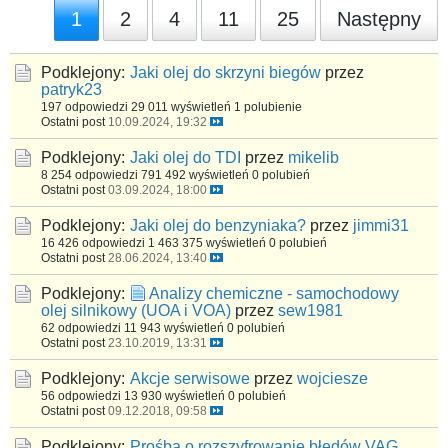
1
2
4
11
25
Następny
Podklejony:
Jaki olej do skrzyni biegów
przez
patryk23
197 odpowiedzi
29 011 wyświetleń
1 polubienie
Ostatni post
10.09.2024, 19:32
Podklejony:
Jaki olej do TDI
przez
mikelib
8 254 odpowiedzi
791 492 wyświetleń
0 polubień
Ostatni post
03.09.2024, 18:00
Podklejony:
Jaki olej do benzyniaka?
przez
jimmi31
16 426 odpowiedzi
1 463 375 wyświetleń
0 polubień
Ostatni post
28.06.2024, 13:40
Podklejony:
Analizy chemiczne - samochodowy
olej silnikowy (UOA i VOA)
przez
sew1981
62 odpowiedzi
11 943 wyświetleń
0 polubień
Ostatni post
23.10.2019, 13:31
Podklejony:
Akcje serwisowe
przez
wojciesze
56 odpowiedzi
13 930 wyświetleń
0 polubień
Ostatni post
09.12.2018, 09:58
Podklejony:
Prośba o rozszyfrowanie błędów VAG