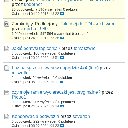
przez
kodernet
20 odpowiedzi
7 196 wyświetleń
0 polubień
Ostatni post
04.10.2013, 13:22
Zamknięty, Podklejony:
Jaki olej do TDI - archiwum
przez
michał1980
6 040 odpowiedzi
597 594 wyświetleń
0 polubień
Ostatni post
24.01.2012, 23:28
Jakiś pomysł tapicerka?
przez
tomaszwrc
3 odpowiedzi
168 wyświetleń
0 polubień
Ostatni post
20.05.2026, 13:51
Luz na łączniku wału w napędzie 4x4 (film)
przez
miszello
1 odpowiedź
94 wyświetleń
0 polubień
Ostatni post
05.10.2025, 19:11
czy moje ramie wycieraczki jest oryginalne?
przez
Pietro1
0 odpowiedzi
206 wyświetleń
0 polubień
Ostatni post
24.09.2024, 19:24
Konserwacja podwozia
przez
severian
0 odpowiedzi
292 wyświetleń
0 polubień
Ostatni post
06.07.2024, 09:23