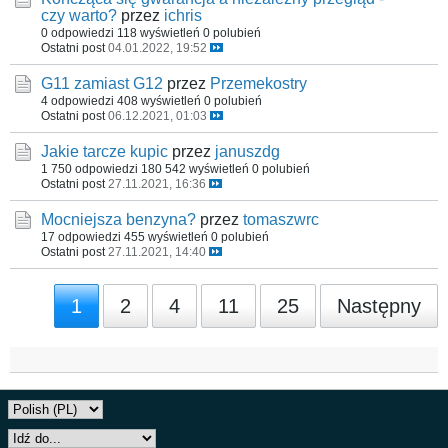
czy warto?
przez
ichris
0 odpowiedzi
118 wyświetleń
0 polubień
Ostatni post
04.01.2022, 19:52
G11 zamiast G12
przez
Przemekostry
4 odpowiedzi
408 wyświetleń
0 polubień
Ostatni post
06.12.2021, 01:03
Jakie tarcze kupic
przez
januszdg
1 750 odpowiedzi
180 542 wyświetleń
0 polubień
Ostatni post
27.11.2021, 16:36
Mocniejsza benzyna?
przez
tomaszwrc
17 odpowiedzi
455 wyświetleń
0 polubień
Ostatni post
27.11.2021, 14:40
1
2
4
11
25
Następny