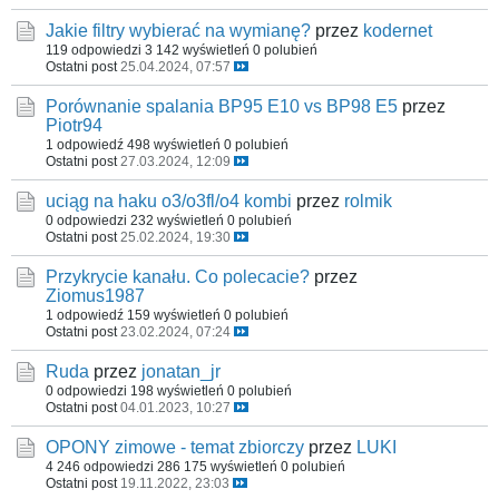
Jakie filtry wybierać na wymianę?
przez
kodernet
119 odpowiedzi
3 142 wyświetleń
0 polubień
Ostatni post
25.04.2024, 07:57
Porównanie spalania BP95 E10 vs BP98 E5
przez
Piotr94
1 odpowiedź
498 wyświetleń
0 polubień
Ostatni post
27.03.2024, 12:09
uciąg na haku o3/o3fl/o4 kombi
przez
rolmik
0 odpowiedzi
232 wyświetleń
0 polubień
Ostatni post
25.02.2024, 19:30
Przykrycie kanału. Co polecacie?
przez
Ziomus1987
1 odpowiedź
159 wyświetleń
0 polubień
Ostatni post
23.02.2024, 07:24
Ruda
przez
jonatan_jr
0 odpowiedzi
198 wyświetleń
0 polubień
Ostatni post
04.01.2023, 10:27
OPONY zimowe - temat zbiorczy
przez
LUKI
4 246 odpowiedzi
286 175 wyświetleń
0 polubień
Ostatni post
19.11.2022, 23:03