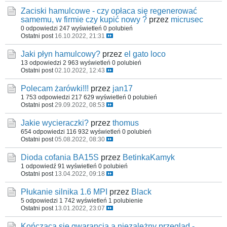
Zaciski hamulcowe - czy opłaca się regenerować
samemu, w firmie czy kupić nowy ?
przez
micrusec
0 odpowiedzi
247 wyświetleń
0 polubień
Ostatni post
16.10.2022, 21:31
Jaki płyn hamulcowy?
przez
el gato loco
13 odpowiedzi
2 963 wyświetleń
0 polubień
Ostatni post
02.10.2022, 12:43
Polecam żarówki!!!
przez
jan17
1 753 odpowiedzi
217 629 wyświetleń
0 polubień
Ostatni post
29.09.2022, 08:53
Jakie wycieraczki?
przez
thomus
654 odpowiedzi
116 932 wyświetleń
0 polubień
Ostatni post
05.08.2022, 08:30
Dioda cofania BA15S
przez
BetinkaKamyk
1 odpowiedź
91 wyświetleń
0 polubień
Ostatni post
13.04.2022, 09:18
Płukanie silnika 1.6 MPI
przez
Black
5 odpowiedzi
1 742 wyświetleń
1 polubienie
Ostatni post
13.01.2022, 23:07
Kończąca się gwarancja a niezależny przegląd -